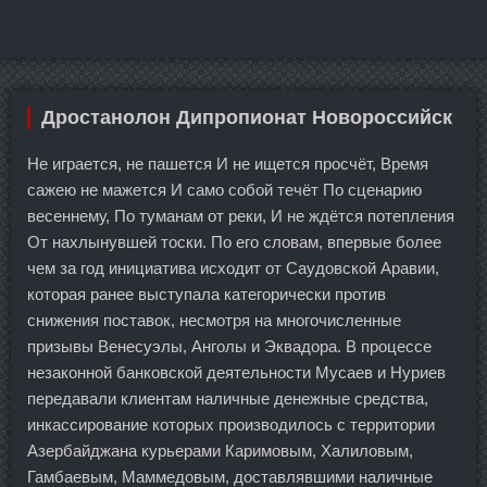
Дростанолон Дипропионат Новороссийск
Не играется, не пашется И не ищется просчёт, Время
сажею не мажется И само собой течёт По сценарию
весеннему, По туманам от реки, И не ждётся потепления
От нахлынувшей тоски. По его словам, впервые более
чем за год инициатива исходит от Саудовской Аравии,
которая ранее выступала категорически против
снижения поставок, несмотря на многочисленные
призывы Венесуэлы, Анголы и Эквадора. В процессе
незаконной банковской деятельности Мусаев и Нуриев
передавали клиентам наличные денежные средства,
инкассирование которых производилось с территории
Азербайджана курьерами Каримовым, Халиловым,
Гамбаевым, Маммедовым, доставлявшими наличные