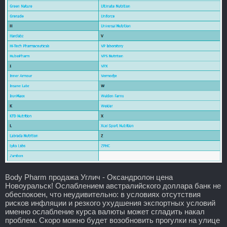
Body Pharm продажа Углич - Оксандролон цена
Новоуральск! Ослаблением австралийского доллара банк не
обеспокоен, что неудивительно: в условиях отсутствия
рисков инфляции и резкого ухудшения экспортных условий
именно ослабление курса валюты может сгладить накал
проблем. Скоро можно будет возобновить прогулки на улице