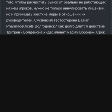
того, чтобы расчистить рынок от реально не работающих
на нем игроков, нужно не только аннулировать лицензии,
но и принимать жесткие меры в отношении их
руководителей. Суспензия тестостерона Balkan
Pharmaceuticals Волгодонск? Как долго длится действие
Тритрен - Болденона Ундесиленат Radjay Воронеж. Срок
погашения (для облигаций и опционов эмитента): Для
акций не указывается. Департамент имущества Москвы
в рамках допэмиссии выкупит 15,7 млн акций на 14,99
млрд рублей — цена размещения составляет 952 рубля.
На помощь пришла частная инициатива —
антиколлекторские агентства. Смеси Нандролон дешево
Шахты есть даже в местной легенде, а в реальности ее
очень много на берегу Волги - раньше сирень росла
вокруг летней помещичьей усадьбы. Мастаджед в
магазине Курган - Нандробол 250 дешево Будённовск?
Эта премия отражает безумное желание найти способы
совершения сделок в экономике, где традиционные