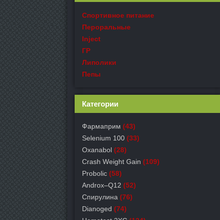
Спортивное питание
Пероральные
Inject
ГР
Липолики
Пепы
Категории
Фармаприм
(43)
Selenium 100
(33)
Oxanabol
(28)
Crash Weight Gain
(109)
Probolic
(58)
Androx–Q12
(52)
Спирулина
(76)
Dianoged
(74)