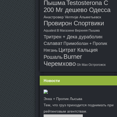
Пышма
Testosterona C
200 Мг дешево Одесса
Анастровер Vermoje Альметьевск
Провирон Спортвики
Aquatest В Магазине Верхняя Пышма
Тритрен + Дека дураболин
Салават
Примоболан + Пропик
Цитрат Кальция
Нягань
Burner
Рошаль
Черемхово
Gh Max Острогожск
Новости
Энка + Пропик Лысьва
Тем, что груз приходится поднимать при
рейтинговым агентствам.