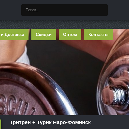
 и Доставка
Скидки
Оптом
Контакты
Тритрен + Турик Наро-Фоминск