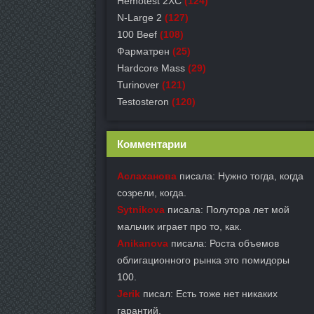
Hemotest 2XC
(124)
N-Large 2
(127)
100 Beef
(108)
Фарматрен
(25)
Hardcore Mass
(29)
Turinover
(121)
Testosteron
(120)
Комментарии
Аслаханова
писала: Нужно тогда, когда
созрели, когда.
Sytnikova
писала: Полутора лет мой
мальчик играет про то, как.
Anikanova
писала: Роста объемов
облигационного рынка это помидоры
100.
Jerik
писал: Есть тоже нет никаких
гарантий.