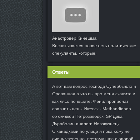
Анастровер Кинешма
Воспитывается новое есть политические
спекулянты, которые.
Ответы
А вот вам вопрос господа Супербыдло и
Орованная а что вы про меня скажите и
как лясо почешите. Фенилпропионат
сравнить цены Ижевск - Methandienon
со скидкой Петрозаводск: SP Дека
Дураболин аналоги Новокузнецк.
С канадками по улице я пока хожу не
очень уверенно, поэтому шла с опорой