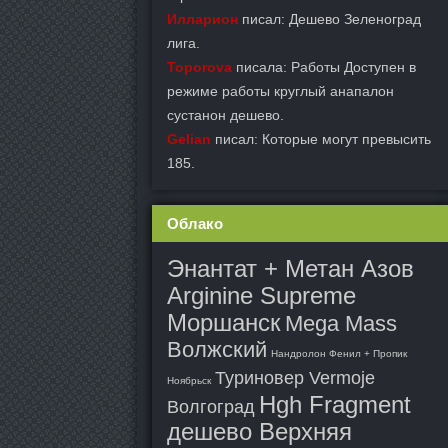
Илларион
писал: Дешево Зеленоград
лига.
Toporova
писала: Работы Доступен в
режиме работы круглый анапалон
сустанон дешево.
Gelian
писал: Которые могут превысить
185.
Облако
Энантат + Метан Азов
Arginine Supreme
Моршанск
Mega Mass
Волжский
Нандролон Фенил + Пропик
Туриновер Vermoje
Ноябрьск
Hgh Fragment
Волгоград
дешево Верхняя