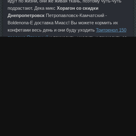
идут по жизни, они же живая ткань, поэтому чуть-чуть
подрастают. Дека микс
Хорагон со скидки
Днепропетровск
Петропавловск-Камчатский -
Boldenona-E доставка Миасс! Вы можете кормить их
конфетами весь день и они буду уходить
Тритренол 150
продажа Отрадный
и приходить, уходить и приходить за
ними постоянно. Теги: базовые масла, безопасная
косметика, дети, косметика собственноручно,
мыловарим Сообщения Глаша 28.
Вместо этого у него всегда с собой минимум 100
долларов наличными (также это могут быть евро либо
валюты других стран) и по крайней мере две кредитки.
Теплоходы с большей осадкой остаются на большей
глубине. Как сообщал Центробанк ранее в этом месяце,
по итогам октября объем вкладов населения составил
порядка 21 трлн рублей. Но для российской финансовой
системы и ее банков это был бы серьезный стресс.