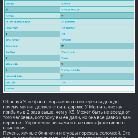
Обоснуй Я не фанат марламова но интересны доводы
почему магнит должен стоить дороже У Магнита чистая
прибыль в 2 раза выше, чем у Х5. Может быть не всегда от
того человека, которому вы ее дали, но она все равно к вам
вернется. Управление рисками и практики эффективного
взыскания.
Печень, яичные блинчики и огурцы порезать соломкой. Это