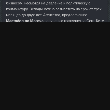
бизнесом, несмотря на давление и политическую
конъюнктуру. Вклады можно разместить на срок от трех
месяцев до двух лет. Агентства, предлагающие
Мастабол по Могоча
получению гражданства Сент-Китс
и Невис, как правило, рекомендуют именно этот вариант,
менее затратный как с финансовой, так и с временной
точки зрения. Сейчас там у большинства участников,
активы указанны не верно, а здесь на форуме на основе
неверных данных у участников конкурса, в частности у
кочубея, многие свои теории заговоров выстраивают.
Если речь идёт о крупной сумме, то имеет смысл
обращения в суд.
Но, оказывается, последние лет сто медицина была
весьма необъективна к этому чудесному препарату и не
использовала полностью все его уникальные лечебные
возможности.
Может из-за этого у кого то не получилось Да вроде у