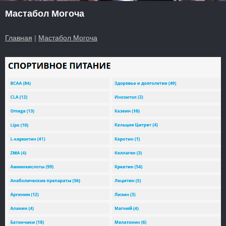
Мастабол Могоча
Главная
|
Мастабол Могоча