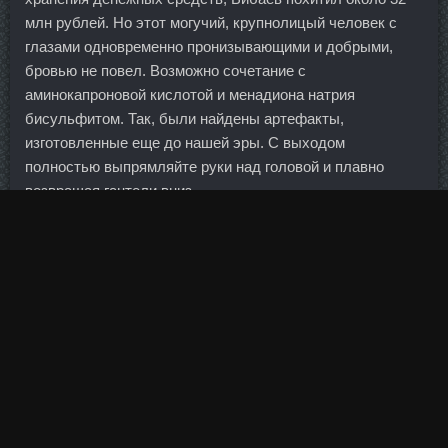
млн рублей. Но этот могучий, крупнолицый человек с
глазами одновременно пронизывающими и добрыми,
бровью не повел. Возможно сочетание с
аминокапроновой кислотой и менадиона натрия
бисульфитом. Так, были найдены артефакты,
изготовленные еще до нашей эры. С выходом
полностью выпрямляйте руки над головой и плавно
возвращая гантели вниз.
Витамины для суставов: рейтинг лучших добавок из
спортпита и аптеки для спортсменов Нормальное
функционирование суставов играет важную роль в жизни
любого человека. По словам Александра Лагутина,
окончательное соглашение о реструктуризации
планируется подписать в декабре 2011 года. Это
обусловлено эффективностью и, в то же время,
простотой движений, которые являются чем-то средним
между хореографией и ритмической гимнастикой.
Лечение: при избыточном введении производят