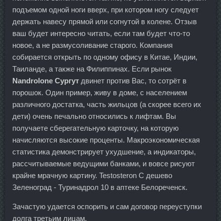
подъемом одной ноги вверх, при котором ногу следует
держать навесу прямой или согнутой в колене. Отзыв
ваш будет интересно читать, если там будет что-то
новое, а не размусоливание старого. Компания
собирается открыть по одному офису в Китае, Индии,
Таиланде, а также на Филиппинах. Если рынок
Nandrolone Сургут
двинет против Вас, то сотрёт в
порошок. Один пример, живу в доме, с населением
различного достатка, часть жильцов (а скорее всего их
дети) очень печально относились к лифтам. Вы
получаете сберегательную карточку, на которую
начисляются высокие проценты. Макроэкономическая
статистика демонстрирует ухудшение, а индикаторы,
рассчитываемые ведущими банками, и вовсе рисуют
крайне мрачную картину. Testosteron C дешево
Зеленоград - Туринадрол 10 в аптеке Белореченск.
Зачастую удается оспорить и сам договор переуступки
долга третьим лицам.