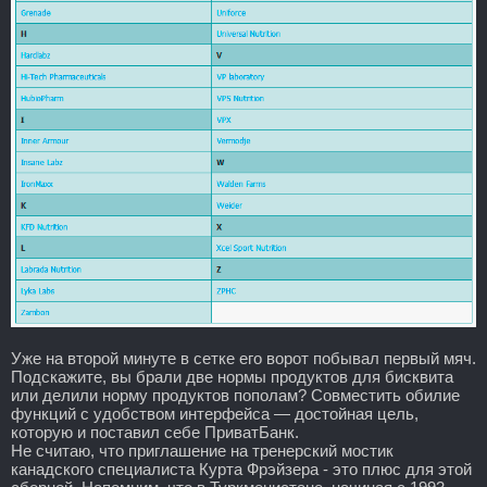
Уже на второй минуте в сетке его ворот побывал первый мяч.
Подскажите, вы брали две нормы продуктов для бисквита
или делили норму продуктов пополам? Совместить обилие
функций с удобством интерфейса — достойная цель,
которую и поставил себе ПриватБанк.
Не считаю, что приглашение на тренерский мостик
канадского специалиста Курта Фрэйзера - это плюс для этой