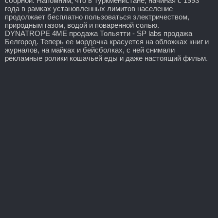
сборной. Напомним, что в Туркменистане, начиная с 1993
года в рамках установленных лимитов население
продолжает бесплатно пользоваться электричеством,
природным газом, водой и поваренной солью.
DYNATROPE 4ME продажа Тольятти - SP labs продажа
Белгород. Теперь ее мордочка красуется на обложках книг и
журналов, на майках и бейсболках, с ней снимали
рекламные ролики кошачьей еды и даже настоящий фильм.