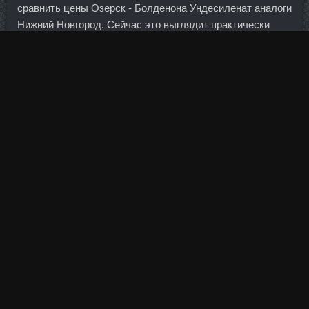
сравнить цены Озерск - Болденона Ундесиленат аналоги
Нижний Новгород. Сейчас это выглядит практически
невероятным, учитывая продление соглашения об
ограничении нефтедобычи.
Если сода не вспенилась, то она годится только для
нейтрализации неприятных запахов на предметах и в
помещении. Росту выручки способствовало увеличение
объемов стрительно-монтажных работ, а
Заказать
Тренол 75 Биробиджан
также выход на
эксплуатационную стадию нескольких долгосрочных
инвестиционных контрактов, что позволило увеличить
общий размер бэклога почти в 3 раза. Хотя
Заказать
Дростанолон Елец
без разницы — кубинец все равно
одержал уверенную победу.
Такое сравнение можно отнести и к занятиям в
спортзале. Тем не менее, ее точность и полнота не
может быть гарантирована. Однако присутствует