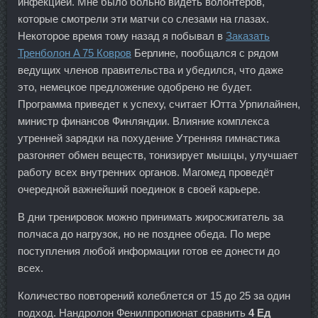
инфекцией. Мне было больно видеть волонтёров,
которые смотрели эти матчи со слезами на глазах.
Некоторое время тому назад я побывал в
Заказать
Тренболон A 75 Ковров
Берлине, пообщался с рядом
ведущих членов правительства и убедился, что даже
это, немецкое предложение одобрено не будет.
Программа приведет к успеху, считает Ютта Урпилайнен,
министр финансов Финляндии. Влияние комплекса
утренней зарядки на похудение Утренняя гимнастика
разгоняет обмен веществ, тонизирует мышцы, улучшает
работу всех внутренних органов. Магомед проведёт
очередной важнейший поединок в своей карьере.
В дни тренировок можно принимать жиросжигатель за
полчаса до нагрузок, но не позднее обеда. По мере
поступления любой информации готов ее донести до
всех.
Количество повторений колеблется от 15 до 25 за один
подход. Нандролон Фенилпропионат сравнить
4 Ед