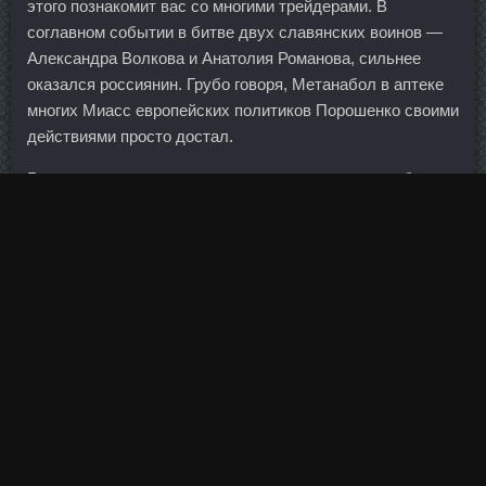
этого познакомит вас со многими трейдерами. В
соглавном событии в битве двух славянских воинов —
Александра Волкова и Анатолия Романова, сильнее
оказался россиянин. Грубо говоря, Метанабол в аптеке
многих Миасс европейских политиков Порошенко своими
действиями просто достал.
Гарантирую, что и я лично, и мои коллеги, все мы будем
оказывать этому проекту всяческую поддержку", -
заявил губернатор Калужской области Анатолий
Артамонов.
Казалось бы, зачем спортсмену успокаивающее
действие, если тренирующемуся организму необходим
энергетический всплеск. Именно поэтому очень важно
дать частному бизнесу возможность пользоваться
инфраструктурой, созданной крупными
государственными корпорациями Местный частный
бизнес в условиях низких цен на нефть позволит
российскому нефтегазовому сектору стать более