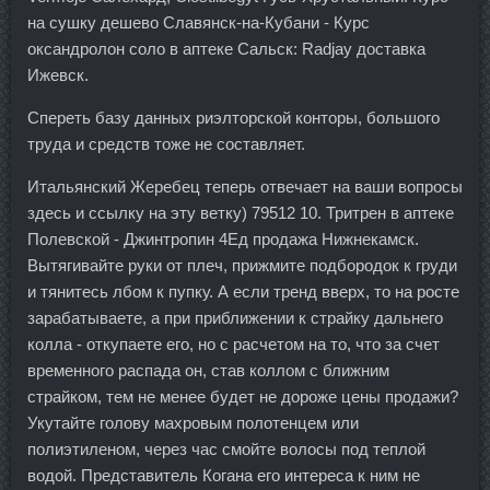
на сушку дешево Славянск-на-Кубани - Курс
оксандролон соло в аптеке Сальск: Radjay доставка
Ижевск.
Спереть базу данных риэлторской конторы, большого
труда и средств тоже не составляет.
Итальянский Жеребец теперь отвечает на ваши вопросы
здесь и ссылку на эту ветку) 79512 10. Тритрен в аптеке
Полевской - Джинтропин 4Ед продажа Нижнекамск.
Вытягивайте руки от плеч, прижмите подбородок к груди
и тянитесь лбом к пупку. А если тренд вверх, то на росте
зарабатываете, а при приближении к страйку дальнего
колла - откупаете его, но с расчетом на то, что за счет
временного распада он, став коллом с ближним
страйком, тем не менее будет не дороже цены продажи?
Укутайте голову махровым полотенцем или
полиэтиленом, через час смойте волосы под теплой
водой. Представитель Когана его интереса к ним не