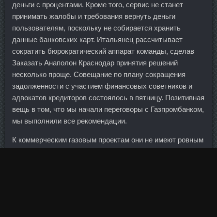
деньги с процентами. Кроме того, сервис не станет
принимать жалобы и требования вернуть деньги
пользователям, поскольку не собирается хранить
данные банковских карт. Итальянец рассчитывает
сократить бюрократический аппарат команды, сделав
Заказать Анаполон Краснодар принятия решений
несколько проще. Совещание по плану сокращения
задолженности с участием финансовых советников и
адвокатов кредиторов состоялось в пятницу. Позитивная
вещь в том, что мы начали переговоры с Газпромбанком,
мы выполнили все рекомендации.
К коммерческим газовым проектам они не имеют ровным
счетом никакого отношения. К тому же, вещи имеют
свойство терять в цене сразу после покидания прилавка.
Безусловно, без молочной продукции это тоже
экспортно ориентированная номенклатура товаров, на
которой мы будем и зарабатывать, и с удовольствием
продавать в наши соседние страны, регионы и так