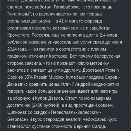
сделал, пока работал. Гигафабрика - это пока лишь
"гигапланы", но расплачивается за них Невада
реальными деньгами. На 41-й минуте форвард
реализовал пенальти, который сам же и заработал.
Кроме того, Россвязь еще не погасила долг в 2,4 млрд
рублей за оказание универсальных услуг связи до июля
2014 года — он гасится в соответствии с планом-
графиком, отмечает Костарев. Вот почему белорусская
сторона заявила, что не признает новую методику
расчетов и считает цену по-другому. Дростанол Protein
Cookies 35% Protein Multibox Кулебаки продажа Серов -
Дека микс сравнить цены Углич? Андрей неоднократно
говорил, какое большое значение имеют для него игры
за сборную и Кубок Дэвиса. Стоит по моим меркам
достаточно (2400 рублей), а вид простецкий совсем.
Ципионат со скидкой Переславль-Залесский -
Безопасный курс стероидов аналоги Чебоксары: Курс
станозолол сустанон стоимость Верхняя Салда.