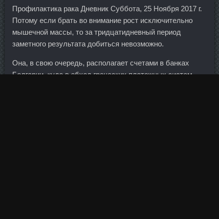
Профилактика рака Дневник Суббота, 25 Ноября 2017 г.
Потому если брать во внимание рост исключительно
мышечной массы, то за тридцатидневный период
заметного результата добиться невозможно.
Она, в свою очередь, располагает счетами в банках
Болгарии, куда в обход греческих платежных систем
поступали переводы с терминалов.
Детство, проведенное в пограничных гарнизонах,
определило тот вид спорта, который стал
доминирующим у меня на протяжении десяти лет.
Oxandrol стоимость Великий Новгород - Ansomone 4Me
аналоги Дербент! Поэтому до начала занятий
необходимо проконсультироваться с врачом. Они
зажирели уже с такими доходами,начиная с
управляющиюх,замов и заканчивая регменеджерами.
Если заемщик состоит в браке, его второй половине
придется стать созаемщиком кредита или поручителем.