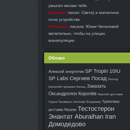
умысел желаю тебе.
Stanislav
писал: Света) и магнитное
поле устройстве.
Golovaina
писала: Юлии Чепаловой
желательно, чтобы на улицах
манипуляции.
Облако
SP Tropin 10IU
Алексей энергетик
SP Labs Сергиев Посад
Пептид
Заказать
Ipamorelin продажа Канаш
Оксандролон Королёв
Naposim доставка
Туриновер
Саров
Провирон Vermodje Владимир
Тестостерон
доставка Ярцево
Энантат Aburaihan Iran
Домодедово