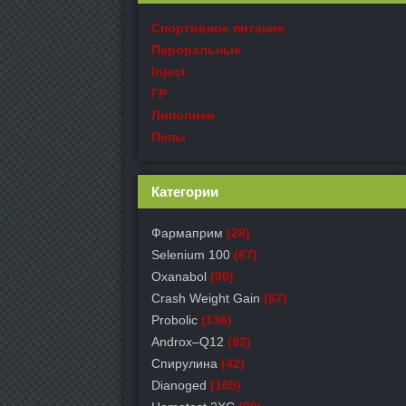
Спортивное питание
Пероральные
Inject
ГР
Липолики
Пепы
Категории
Фармаприм
(28)
Selenium 100
(87)
Oxanabol
(90)
Crash Weight Gain
(87)
Probolic
(136)
Androx–Q12
(92)
Спирулина
(42)
Dianoged
(105)