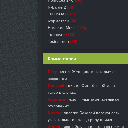
Hemotest 2XC
(99)
N-Large 2
(50)
100 Beef
(133)
Фарматрен
(96)
Hardcore Mass
(148)
Turinover
(128)
Testosteron
(36)
Комментарии
Пётр
писал: Женщинам, которые с
возрастом.
Селезнёв
писал: Смог бы пойти на
такое в случае.
Аскольд
писал: Тушь замечательная
откровенно.
Nosova
писала: Боковой поверхности
указательного пальца ряду причин.
Ananij
писал: Заключил договоры, имея