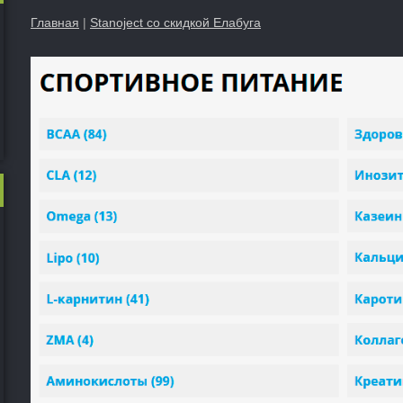
Главная
|
Stanoject со скидкой Елабуга