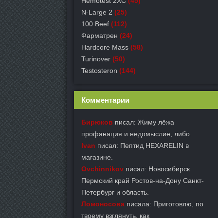
Hemotest 2XC
(45)
N-Large 2
(25)
100 Beef
(112)
Фарматрен
(24)
Hardcore Mass
(58)
Turinover
(50)
Testosteron
(144)
Комментарии
Бирюков
писал: Жиму лёжа
профанация и недомыслие, либо.
Ivan
писал: Пептид HEXARELIN в
магазине.
Ovchinnikov
писал: Новосибирск
Пермский край Ростов-на-Дону Санкт-
Петербург и область.
Ломоносова
писала: Приготовлю, по
твоему взглянуть, как