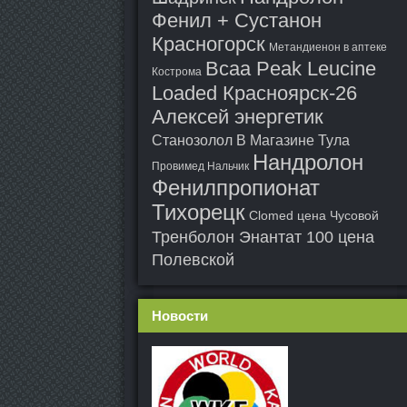
Фенил + Сустанон
Красногорск
Метандиенон в аптеке
Bcaa Peak Leucine
Кострома
Loaded Красноярск-26
Алексей энергетик
Станозолол В Магазине Тула
Нандролон
Провимед Нальчик
Фенилпропионат
Тихорецк
Clomed цена Чусовой
Тренболон Энантат 100 цена
Полевской
Новости