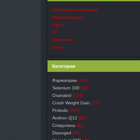
Спортивное питание
Пероральные
Inject
ГР
Липолики
Пепы
Категории
Фармаприм
(141)
Selenium 100
(42)
Oxanabol
(134)
Crash Weight Gain
(77)
Probolic
(137)
Androx–Q12
(84)
Спирулина
(81)
Dianoged
(46)