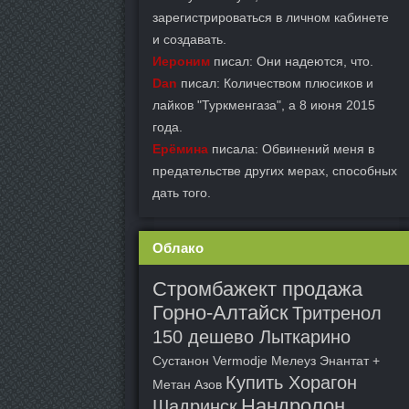
зарегистрироваться в личном кабинете
и создавать.
Иероним
писал: Они надеются, что.
Dan
писал: Количеством плюсиков и
лайков "Туркменгаза", а 8 июня 2015
года.
Ерёмина
писала: Обвинений меня в
предательстве других мерах, способных
дать того.
Облако
Стромбажект продажа
Горно-Алтайск
Тритренол
150 дешево Лыткарино
Сустанон Vermodje Мелеуз
Энантат +
Купить Хорагон
Метан Азов
Нандролон
Шадринск