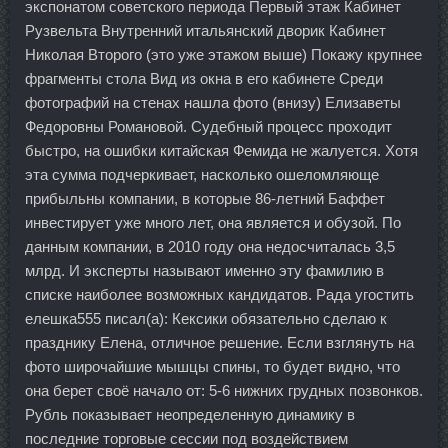
экспонатом советского периода Первый этаж Кабинет
Рузвельта Внутренний итальянский дворик Кабинет
Николая Второго (это уже этажом выше) Покажу крупнее
фрагменты стола Вид из окна в его кабинете Среди
фотографий на стенах нашла фото (внизу) Елизаветы
Федоровны Романовой. Судебный процесс проходит
быстро, на ошибки китайская Фемида не жалуется. Хотя
эта сумма подчеркивает, насколько ошеломляюще
прибыльны компании, в которые 86-летний Баффет
инвестирует уже много лет, она является и обузой. По
данным компании, в 2010 году она недосчиталась 3,5
млрд. И эксперты называют именно эту фамилию в
списке наиболее возможных кандидатов. Рада угостить
елешка555 писал(а): Кексики обязательно сделаю к
празднику Елена, отличное решение. Если взглянуть на
фото широчайшие мышцы спины, то будет видно, что
она берет своё начало от: 5-6 нижних грудных позвонков.
Рубль показывает неопределенную динамику в
последние торговые сессии под воздействием