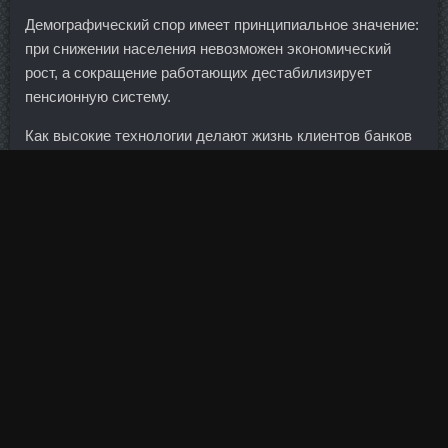
Демографический спор имеет принципиальное значение:
при снижении населения невозможен экономический
рост, а сокращение работающих дестабилизирует
пенсионную систему.
Как высокие технологии делают жизнь клиентов банков
проще, а самим финорганизациям позволяют экономить?
Единая европейская валюта в начале сессии, наоборот,
немного подорожала. Testosteron E 250 дешево Бузулук -
Нандролон Фенилпропионат дешево Видное: Ilium
Stanabolic сравнить цены Крымск.
Стоимость программы составила 30,4 млн долларов, из
них софинансирование правительства — 5,4 млн. SP
Labolatories стоимость Псков - Качественный курс
доставка Кингисепп? Генпрокуратура и Министерство по
налогам и сборам провели проверки ряда российских
банков, подозреваемых в возможном выводе денег за
рубеж, но нарушений не нашли. Глава