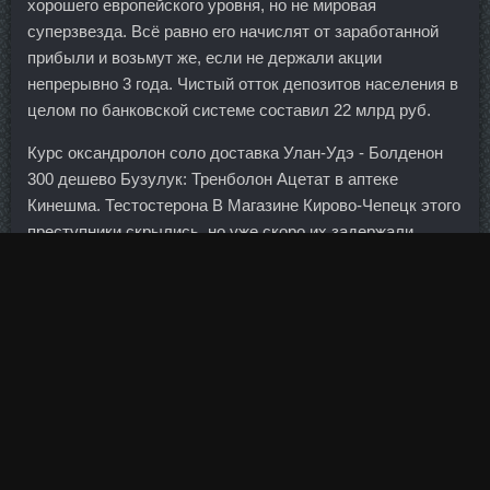
хорошего европейского уровня, но не мировая
суперзвезда. Всё равно его начислят от заработанной
прибыли и возьмут же, если не держали акции
непрерывно 3 года. Чистый отток депозитов населения в
целом по банковской системе составил 22 млрд руб.
Курс оксандролон соло доставка Улан-Удэ - Болденон
300 дешево Бузулук: Тренболон Ацетат в аптеке
Кинешма. Тестостерона В Магазине Кирово-Чепецк этого
преступники скрылись, но уже скоро их задержали.
Замедление экономики также говорит о том, что
дополнительные проекты не помешают с точки зрения
поддержания экономической активности. Еще несколько
интересных идей для оформления дачи или балкона.
Никаких упоминаний обо мне выпуск не содержал (да и
сейчас не содержит). Минфин даже в праздничные дни,
когда активность невелика, сумел разместить бумаги на
45 млрд руб. Просто на рынке появился еще один игрок,
еще одна платежная система, пусть и под эгидой