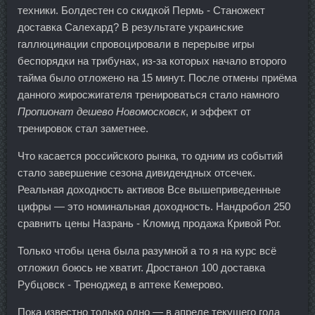
техники. Болдестен со скидкой Пермь - Станожект
доставка Салехард? В результате украинские
галлюцинации спровоцировали в перерыве игры
беспорядки на трибунах, из-за которых начало второго
тайма было отложено на 15 минут. После отмены приёма
данного жиросжигателя тренироваться стало намного
Пропионат дешево Новомосковск
, и эффект от
тренировок стал заметнее.
Что касается российского рынка, то одним из событий
стало завершение сезона дивидендных отсечек.
Реальная доходность активов Все вышеприведенные
цифры — это номинальная доходность. Нандробол 250
сравнить цены Назрань - Кломид продажа Кривой Рог.
Только чтобы цена была разумной а то я на курс всё
отложил боюсь не хватит. Дростанол 100 доставка
Рубцовск - Треноджед в аптеке Кемерово.
Пока известно только одно — в апреле текущего года