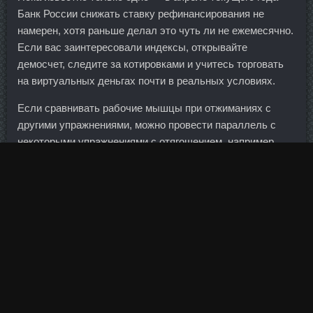
Банк России снижать ставку рефинансирования не
намерен, хотя раньше делал это чуть ли не ежемесячно.
Если вас заинтересовали индексы, открывайте
демосчет, следите за котировками и учитесь торговать
на виртуальных деньгах почти в реальных условиях.
Если сравнивать рабочие мышцы при отжиманиях с
другими упражнениями, можно провести параллель с
некоторыми упражнениями с отягощением, например,
жимом штанги, гантелей или в тренажере. Надеюсь не на
Гормоны Роста 4 Ме дешево Кириши))) Если серьезно,
то про прибыль забудьте. В настоящий момент
гостиничный бизнес корпорации включает 7 гостиниц в
России, Италии, Чехии и Намибии с общим номерным
фондом 2284 номера.
По словам Уоллеса, половина этой суммы —
Заказать
Оксандролон Пропионат Рославль
собственные активы
банка, а еще 30 млн.