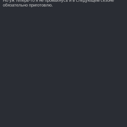
Но уж теперь-то я не промахнусь и в следующем сезоне
обязательно приготовлю.