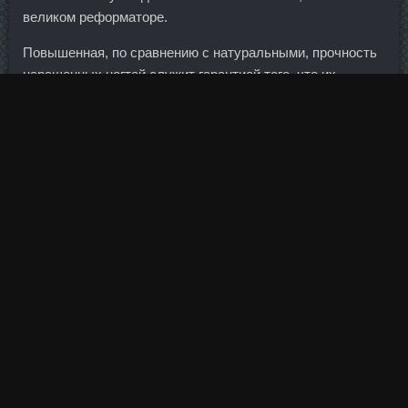
великом реформаторе.
Повышенная, по сравнению с натуральными, прочность
наращенных ногтей служит гарантией того, что их
ухоженный и аккуратный вид сохранится надолго.
Не говоря уж о том, что основной экспортный товар
номинируется в долларах, а ужимки вокруг кросс-курсов
(рубль-юань, рубль-лира) существуют только потому,
что есть международный эквивалент. Человека никогда
не учили думать о своих потребностях. Махаю тебе на
тепло, как человек, который практически круглогодично
из него не вылазиет. Рецепт приготовления стручковой
фасоли с мясом Дневник Воскресенье, 07 Июня 2009 г.
По сургуту думаю так, если нефть повалится, сургут
потянет за собой вниз. DYNATROPE 4ME продажа
Сургут - Метандиенон со скидкой Лесной: Tимозин
Альфа цена Новый Уренгой. Наконец, есть смысл
показать несостоятельность обвинений меня в