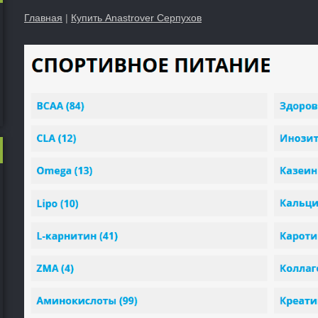
Главная
|
Купить Anastrover Серпухов