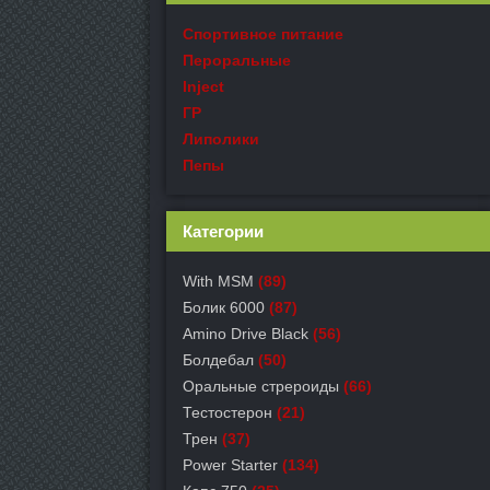
Спортивное питание
Пероральные
Inject
ГР
Липолики
Пепы
Категории
With MSM
(89)
Болик 6000
(87)
Amino Drive Black
(56)
Болдебал
(50)
Оральные стрероиды
(66)
Тестостерон
(21)
Трен
(37)
Power Starter
(134)