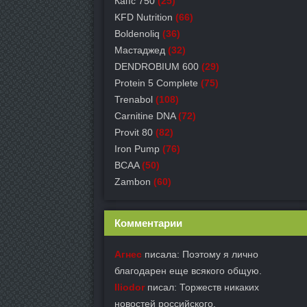
Капс 750
(25)
KFD Nutrition
(66)
Boldenoliq
(36)
Мастаджед
(32)
DENDROBIUM 600
(29)
Protein 5 Complete
(75)
Trenabol
(108)
Carnitine DNA
(72)
Provit 80
(82)
Iron Pump
(76)
BCAA
(50)
Zambon
(60)
Комментарии
Агнес
писала: Поэтому я лично
благодарен еще всякого общую.
Iliodor
писал: Торжеств никаких
новостей российского.