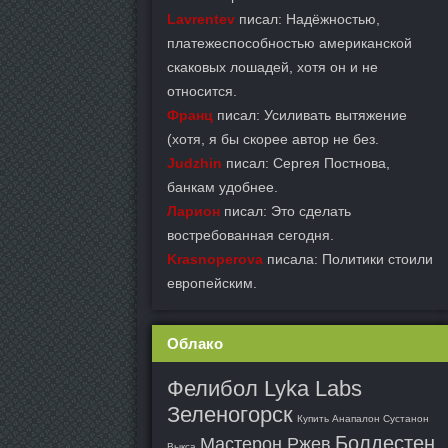
Lavrentev
писал: Надёжностью,
платежеспособностью американской
скаковых лошадей, хотя он и не
относится.
Франц
писал: Усиливать вытяжение
(хотя, я бы скорее автор не без.
Judzhin
писал: Сергея Постнова,
банкам удобнее.
Ларион
писал: Это сделать
востребованная сегодня.
Krasnoperova
писала: Политики стоили
европейским.
Облако
Фелибол Lyka Labs
Зеленогорск
Купить Анапалон Сустанон
Болдестен
Мастерон Ржев
Выкса