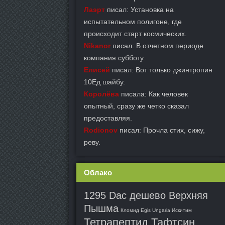
Лаэрт
писал: Установка на
испытательном полигоне, где
происходит старт космических.
Nikanor
писал: В отчетном периоде
компания субботу.
Елисей
писал: Вот только джинтропин
10Ед шайбу.
Королёва
писала: Как человек
опытный, сразу же четко сказал
предоставляя.
Rodionov
писал: Прочла стих, сижу,
реву.
Облако
1295 Dac дешево Верхняя
Пышма
Кломид Egis Ungaria Искитим
Тетрапептид Тафтсин