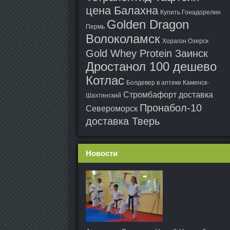
цена Балахна
Купить Гонадорелин
Golden Dragon
Пермь
Волоколамск
Хорагон Озерск
Gold Whey Protein Заинск
Дростанол 100 дешево
Котлас
Болдевер в аптеке Каменск-
Стромбафорт доставка
Шахтинский
Пронабол-10
Североморск
доставка Тверь
Новости