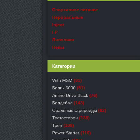
Спортивное питание
Пероральные
Inject
ГР
Липолики
Пепы
Категории
With MSM
(91)
Болик 6000
(51)
Amino Drive Black
(76)
Болдебал
(143)
Оральные стрероиды
(62)
Тестостерон
(138)
Трен
(108)
Power Starter
(116)