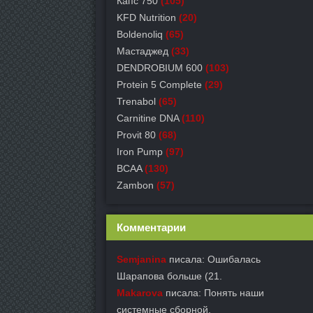
Капс 750
(105)
KFD Nutrition
(20)
Boldenoliq
(65)
Мастаджед
(33)
DENDROBIUM 600
(103)
Protein 5 Complete
(29)
Trenabol
(65)
Carnitine DNA
(110)
Provit 80
(68)
Iron Pump
(97)
BCAA
(130)
Zambon
(57)
Комментарии
Semjanina
писала: Ошибалась
Шарапова больше (21.
Makarova
писала: Понять наши
системные сборной.