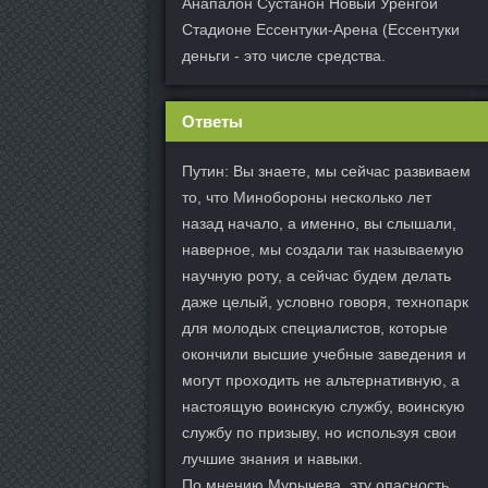
Анапалон Сустанон Новый Уренгой
Стадионе Ессентуки-Арена (Ессентуки
деньги - это числе средства.
Ответы
Путин: Вы знаете, мы сейчас развиваем
то, что Минобороны несколько лет
назад начало, а именно, вы слышали,
наверное, мы создали так называемую
научную роту, а сейчас будем делать
даже целый, условно говоря, технопарк
для молодых специалистов, которые
окончили высшие учебные заведения и
могут проходить не альтернативную, а
настоящую воинскую службу, воинскую
службу по призыву, но используя свои
лучшие знания и навыки.
По мнению Мурычева, эту опасность