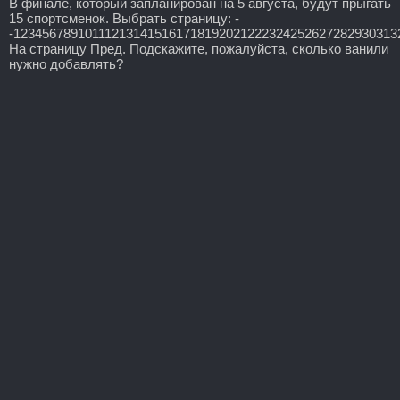
В финале, который запланирован на 5 августа, будут прыгать
15 спортсменок. Выбрать страницу: -
-123456789101112131415161718192021222324252627282930313
На страницу Пред. Подскажите, пожалуйста, сколько ванили
нужно добавлять?