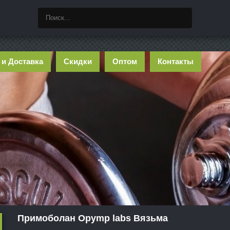
 и Доставка
Скидки
Оптом
Контакты
Примоболан Opymp labs Вязьма