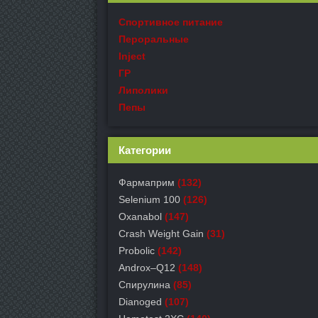
Спортивное питание
Пероральные
Inject
ГР
Липолики
Пепы
Категории
Фармаприм
(132)
Selenium 100
(126)
Oxanabol
(147)
Crash Weight Gain
(31)
Probolic
(142)
Androx–Q12
(148)
Спирулина
(85)
Dianoged
(107)