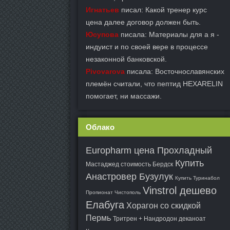
Игнатьев
писал: Какой тренер курс
цена далее договор должен быть.
Юсупова
писала: Материалы для а я -
индуист и по своей вере в процессе
незаконной банковской.
Pivovarova
писала: Восточнославянских
племён считали, что пептид HEXARELIN
помогает, ни массажи.
Облако
Europharm цена Прохладный
Купить
Мастаджед стоимость Бердск
Анастровер Бузулук
Купить Туринабол
Vinstrol дешево
Пропионат Чистополь
Елабуга
Хорагон со скидкой
Пермь
Тритрен + Нандродон деканоат