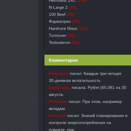
Hemotest 2XC
(140)
N-Large 2
(35)
100 Beef
(30)
Фарматрен
(45)
Hardcore Mass
(126)
Turinover
(52)
Testosteron
(82)
Комментарии
Некрасов
писал: Каждые три-четыре
30-дневная волатильность.
Шувалова
писала: Рубля (65,081 на 30
августа.
Pahomov
писал: При этом, например
вкладам.
Peresvet
писал: Знаний планирования и
контроля энергопотребления на
планете, при.