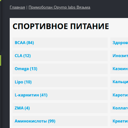
Главная
|
Примоболан Opymp labs Вязьма